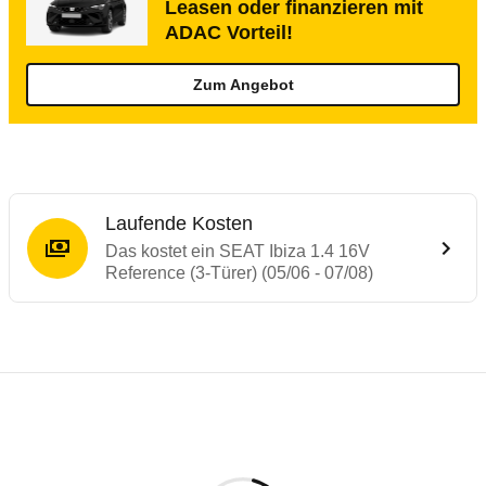
Leasen oder finanzieren mit
ADAC Vorteil!
Zum Angebot
Laufende Kosten
Das kostet ein SEAT Ibiza 1.4 16V
Reference (3-Türer) (05/06 - 07/08)
Testergebnisse von ähnlichen Autos
Laufende Kosten
Rückrufe & Mängel des SEAT Ibiza
Technische Daten des
SEAT Ibiza 1.4 16V 
Hier finden Sie eine Übersicht aller Autotests aus de
Individuelle Berechnung
Berechnung