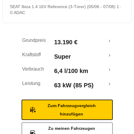
SEAT Ibiza 1.4 16V Reference (3-Türer) (05/06 - 07/08) 1
Rückrufe & Mängel
© ADAC
Grundpreis
13.190 €
Kraftstoff
Super
Verbrauch
6,4 l/100 km
Leistung
63 kW (85 PS)
Zum Fahrzeugvergleich
hinzufügen
Zu meinen Fahrzeugen