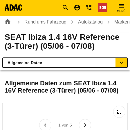
Navigation
Suche
Seiteninhalt
Fußzeile
Nothilfe
MENÜ
Rund ums Fahrzeug
Autokatalog
Marken
SEAT Ibiza 1.4 16V Reference
(3-Türer) (05/06 - 07/08)
Allgemeine Daten
Allgemeine Daten
Allgemeine Daten zum
SEAT Ibiza 1.4
16V Reference (3-Türer) (05/06 - 07/08)
Technische Daten
Ähnliche Autotests
Laufende Kosten
1
von
5