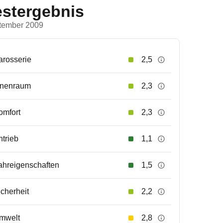
estergebnis
tember 2009
arosserie
2,5
nnenraum
2,3
omfort
2,3
ntrieb
1,1
ahreigenschaften
1,5
icherheit
2,2
mwelt
2,8