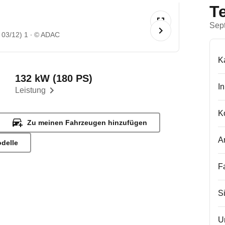
T
Sep
 03/12) 1
© ADAC
K
132 kW (180 PS)
I
Leistung
K
Zu meinen Fahrzeugen hinzufügen
A
odelle
F
S
U