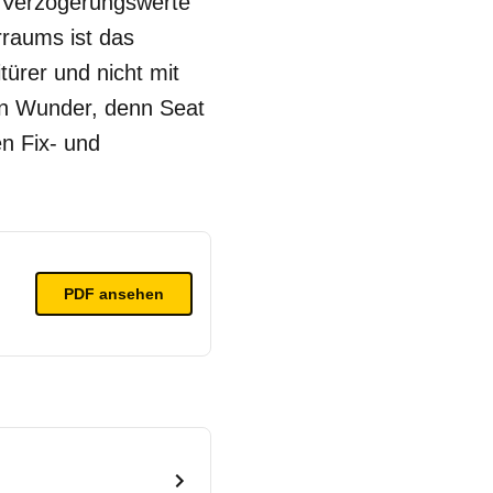
e Verzögerungswerte
rraums ist das
itürer und nicht mit
kein Wunder, denn Seat
n Fix- und
PDF ansehen