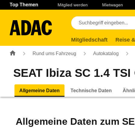
Navigation
Suche
Seiteninhalt
Fußzeile
Top Themen
Mitglied werden
Mietwagen
Mitgliedschaft
Reise &
Rund ums Fahrzeug
Autokatalog
SEAT Ibiza SC 1.4 TSI
Allgemeine Daten
Technische Daten
Ähnli
Allgemeine Daten zum
SE