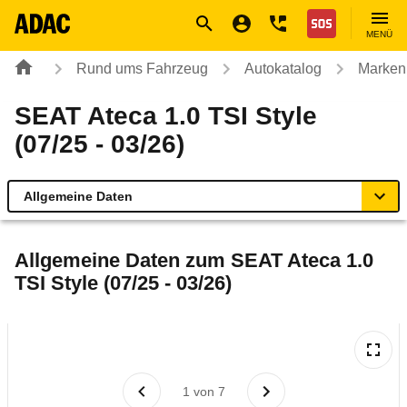
Navigation
Suche
Seiteninhalt
Fußzeile
Nothilfe
MENÜ
Rund ums Fahrzeug
Autokatalog
Marken
SEAT Ateca 1.0 TSI Style
(07/25 - 03/26)
Allgemeine Daten
Allgemeine Daten
Allgemeine Daten zum
SEAT Ateca 1.0
TSI Style (07/25 - 03/26)
Technische Daten
Ähnliche Autotests
Laufende Kosten
1
von
7