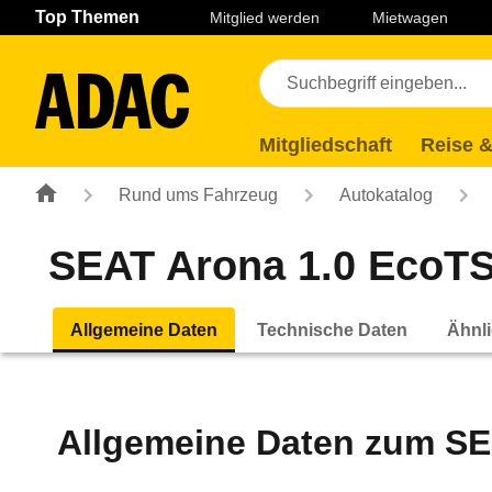
Navigation
Suche
Seiteninhalt
Fußzeile
Top Themen
Mitglied werden
Mietwagen
Mitgliedschaft
Reise &
Rund ums Fahrzeug
Autokatalog
SEAT Arona 1.0 EcoTSI 
Allgemeine Daten
Technische Daten
Ähnli
Allgemeine Daten zum
SE