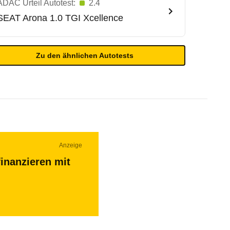
ADAC Urteil Autotest:
2.4
SEAT
Arona 1.0 TGI Xcellence
Zu den ähnlichen Autotests
Anzeige
inanzieren mit