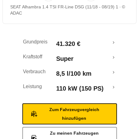
SEAT Alhambra 1.4 TSI FR-Line DSG (11/18 - 08/19) 1
©
Rückrufe & Mängel
ADAC
Crashtest
Grundpreis
41.320 €
Kraftstoff
Super
Verbrauch
8,5 l/100 km
Leistung
110 kW (150 PS)
Zum Fahrzeugvergleich
hinzufügen
Zu meinen Fahrzeugen