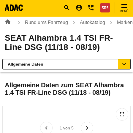
Navigation
Suche
Seiteninhalt
Fußzeile
Nothilfe
MENÜ
Rund ums Fahrzeug
Autokatalog
Marken
SEAT Alhambra 1.4 TSI FR-
Line DSG (11/18 - 08/19)
Allgemeine Daten
Allgemeine Daten
Allgemeine Daten zum
SEAT Alhambra
1.4 TSI FR-Line DSG (11/18 - 08/19)
Technische Daten
Ähnliche Autotests
Laufende Kosten
1
von
5