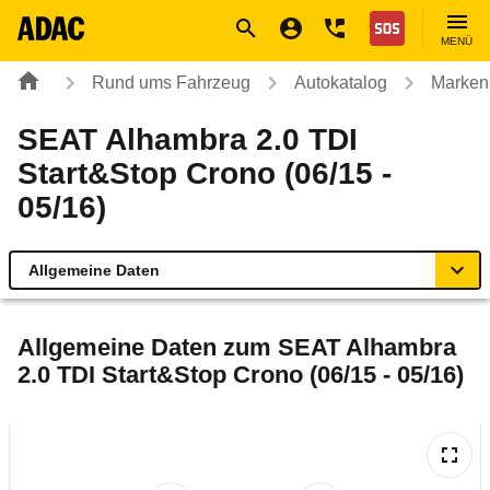
Navigation
Suche
Seiteninhalt
Fußzeile
Nothilfe
MENÜ
Rund ums Fahrzeug
Autokatalog
Marken
SEAT Alhambra 2.0 TDI
Start&Stop Crono (06/15 -
05/16)
Allgemeine Daten
Allgemeine Daten
Allgemeine Daten zum
SEAT Alhambra
2.0 TDI Start&Stop Crono (06/15 - 05/16)
Technische Daten
Ähnliche Autotests