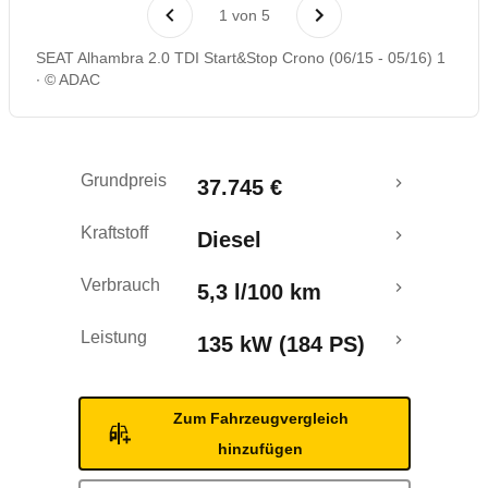
Laufende Kosten
1
von
5
SEAT Alhambra 2.0 TDI Start&Stop Crono (06/15 - 05/16) 1
Rückrufe & Mängel
© ADAC
Crashtest
Grundpreis
37.745 €
Kraftstoff
Diesel
Verbrauch
5,3 l/100 km
Leistung
135 kW (184 PS)
Zum Fahrzeugvergleich
hinzufügen