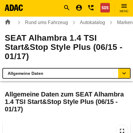
Navigation
Suche
Seiteninhalt
Fußzeile
Nothilfe
MENÜ
Rund ums Fahrzeug
Autokatalog
Marken
SEAT Alhambra 1.4 TSI
Start&Stop Style Plus (06/15 -
01/17)
Allgemeine Daten
Allgemeine Daten
Allgemeine Daten zum
SEAT Alhambra
1.4 TSI Start&Stop Style Plus (06/15 -
Technische Daten
01/17)
Ähnliche Autotests