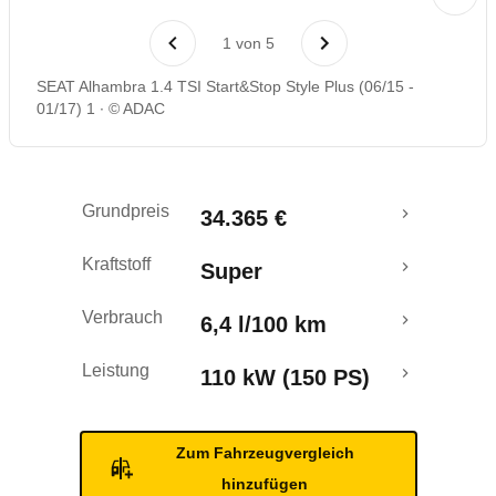
Laufende Kosten
1
von
5
Rückrufe & Mängel
SEAT Alhambra 1.4 TSI Start&Stop Style Plus (06/15 -
01/17) 1
© ADAC
Crashtest
Grundpreis
34.365 €
Kraftstoff
Super
Verbrauch
6,4 l/100 km
Leistung
110 kW (150 PS)
Zum Fahrzeugvergleich
hinzufügen