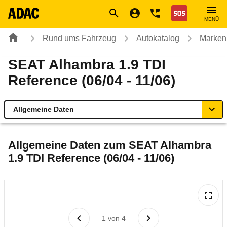
Navigation
Suche
Seiteninhalt
Fußzeile
Nothilfe
MENÜ
Rund ums Fahrzeug
Autokatalog
Marken
SEAT Alhambra 1.9 TDI
Reference (06/04 - 11/06)
Allgemeine Daten
Allgemeine Daten
Allgemeine Daten zum
SEAT Alhambra
1.9 TDI Reference (06/04 - 11/06)
Technische Daten
Laufende Kosten
Rückrufe & Mängel
1
von
4