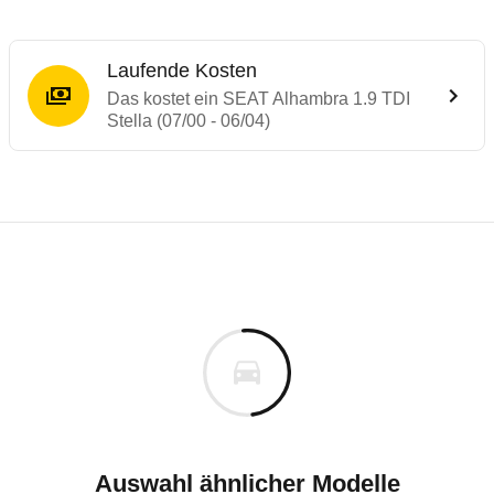
Laufende Kosten
Das kostet ein SEAT Alhambra 1.9 TDI
Stella (07/00 - 06/04)
Laufende Kosten
Rückrufe & Mängel des SEAT Alhambra
Technische Daten des
SEAT Alhambra 1.9 
Individuelle Berechnung
Berechnung
€
Rückruf
is
30.139 €
Fahrzeugpreis
Hier können Sie sich zu den Rückrufen des Fahrzeuges 
0 km
h
Haltedauer
5 PS)
Auswahl ähnlicher Modelle