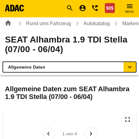
Navigation
Suche
Seiteninhalt
Fußzeile
Nothilfe
MENÜ
Rund ums Fahrzeug
Autokatalog
Marken
SEAT Alhambra 1.9 TDI Stella
(07/00 - 06/04)
Allgemeine Daten
Allgemeine Daten
Allgemeine Daten zum
SEAT Alhambra
1.9 TDI Stella (07/00 - 06/04)
Technische Daten
Laufende Kosten
Rückrufe & Mängel
1
von
4