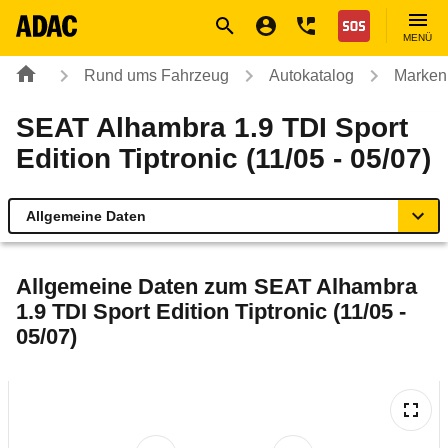
Navigation
Suche
Seiteninhalt
Fußzeile
Nothilfe
MENÜ
Rund ums Fahrzeug
Autokatalog
Marken
SEAT Alhambra 1.9 TDI Sport
Edition Tiptronic (11/05 - 05/07)
Allgemeine Daten
Allgemeine Daten
Allgemeine Daten zum
SEAT Alhambra
1.9 TDI Sport Edition Tiptronic (11/05 -
Technische Daten
05/07)
Laufende Kosten
Rückrufe & Mängel