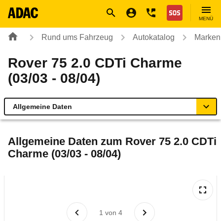
Navigation
Suche
Seiteninhalt
Fußzeile
Nothilfe
MENÜ
Rund ums Fahrzeug
Autokatalog
Marken
Rover 75 2.0 CDTi Charme
(03/03 - 08/04)
Allgemeine Daten
Allgemeine Daten
Allgemeine Daten zum
Rover 75 2.0 CDTi
Charme (03/03 - 08/04)
Technische Daten
Ähnliche Autotests
Laufende Kosten
1
von
4