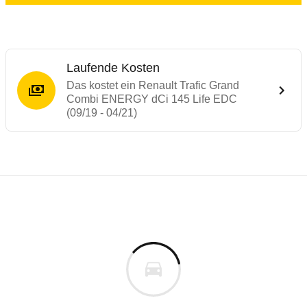
Laufende Kosten
Das kostet ein Renault Trafic Grand
Combi ENERGY dCi 145 Life EDC
(09/19 - 04/21)
Laufende Kosten
Rückrufe & Mängel des Renault Trafic
Technische Daten des
Renault Trafic Gr
Individuelle Berechnung
Berechnung
Keine gemeldeten Mängel
s
43.929 €
Fahrzeugpreis
Aktuell liegen uns keine Informationen zu Mängeln vo
0 km