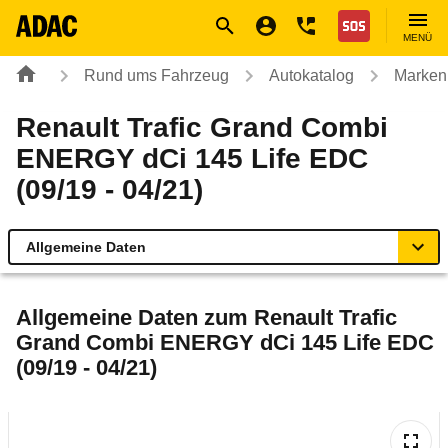
Navigation
Suche
Seiteninhalt
Fußzeile
Nothilfe
MENÜ
Rund ums Fahrzeug
Autokatalog
Marken
Renault Trafic Grand Combi
ENERGY dCi 145 Life EDC
(09/19 - 04/21)
Allgemeine Daten
Allgemeine Daten
Allgemeine Daten zum
Renault Trafic
Grand Combi ENERGY dCi 145 Life EDC
Technische Daten
(09/19 - 04/21)
Laufende Kosten