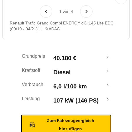
Rückrufe & Mängel
1
von
4
Renault Trafic Grand Combi ENERGY dCi 145 Life EDC
(09/19 - 04/21) 1
© ADAC
Grundpreis
40.180 €
Kraftstoff
Diesel
Verbrauch
6,0 l/100 km
Leistung
107 kW (146 PS)
Zum Fahrzeugvergleich
hinzufügen