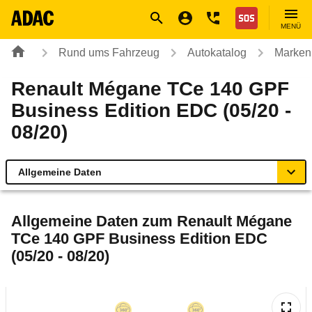
Navigation
Suche
Seiteninhalt
Fußzeile
Nothilfe
MENÜ
Rund ums Fahrzeug
Autokatalog
Marken
Renault Mégane TCe 140 GPF
Business Edition EDC (05/20 -
08/20)
Allgemeine Daten
Allgemeine Daten
Allgemeine Daten zum
Renault Mégane
TCe 140 GPF Business Edition EDC
Technische Daten
(05/20 - 08/20)
Ähnliche Autotests