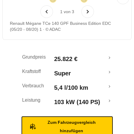
Laufende Kosten
1
von
3
Rückrufe & Mängel
Renault Mégane TCe 140 GPF Business Edition EDC
(05/20 - 08/20) 1
© ADAC
Grundpreis
25.822 €
Kraftstoff
Super
Verbrauch
5,4 l/100 km
Leistung
103 kW (140 PS)
Zum Fahrzeugvergleich
hinzufügen