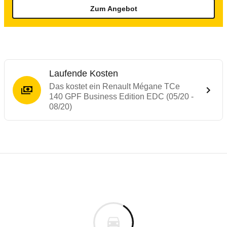
Zum Angebot
Laufende Kosten
Das kostet ein Renault Mégane TCe
140 GPF Business Edition EDC (05/20 -
08/20)
Testergebnisse von ähnlichen Autos
Laufende Kosten
Rückrufe & Mängel des Renault Mégane
Technische Daten des
Renault Mégane TC
Hier finden Sie eine Übersicht aller Autotests aus de
Individuelle Berechnung
Berechnung
Keine gemeldeten Mängel
s