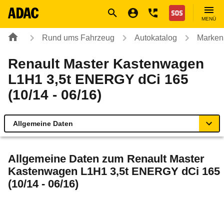
Navigation
Suche
Seiteninhalt
Fußzeile
Nothilfe
MENÜ
Rund ums Fahrzeug
Autokatalog
Marken
Renault Master Kastenwagen
L1H1 3,5t ENERGY dCi 165
(10/14 - 06/16)
Allgemeine Daten
Allgemeine Daten
Allgemeine Daten zum
Renault Master
Kastenwagen L1H1 3,5t ENERGY dCi 165
Technische Daten
(10/14 - 06/16)
Rückrufe & Mängel