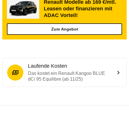
Renault Modelle ab 169 €/mtl.
Leasen oder finanzieren mit
ADAC Vorteil!
Zum Angebot
Laufende Kosten
Das kostet ein Renault Kangoo BLUE
dCi 95 Equilibre (ab 11/25)
Testergebnisse von ähnlichen Autos
Laufende Kosten
Rückrufe & Mängel des Renault Kangoo
Crashtest Renault Kangoo
Technische Daten des
Renault Kangoo BLU