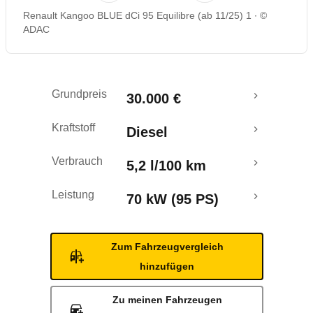
Renault Kangoo BLUE dCi 95 Equilibre (ab 11/25) 1
©
Rückrufe & Mängel
ADAC
Crashtest
Grundpreis
30.000 €
Kraftstoff
Diesel
Verbrauch
5,2 l/100 km
Leistung
70 kW (95 PS)
Zum Fahrzeugvergleich
hinzufügen
Zu meinen Fahrzeugen