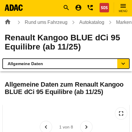
Navigation
Suche
Seiteninhalt
Fußzeile
Nothilfe
MENÜ
Rund ums Fahrzeug
Autokatalog
Marken
Renault Kangoo BLUE dCi 95
Equilibre (ab 11/25)
Allgemeine Daten
Allgemeine Daten
Allgemeine Daten zum
Renault Kangoo
BLUE dCi 95 Equilibre (ab 11/25)
Technische Daten
Ähnliche Autotests
Laufende Kosten
1
von
8