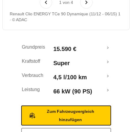
1
von
4
Rückrufe & Mängel
Renault Clio ENERGY TCe 90 Dynamique (11/12 - 06/15) 1
© ADAC
Ecotest
Crashtest
Grundpreis
15.590 €
Kraftstoff
Super
Verbrauch
4,5 l/100 km
Leistung
66 kW (90 PS)
Zum Fahrzeugvergleich
hinzufügen