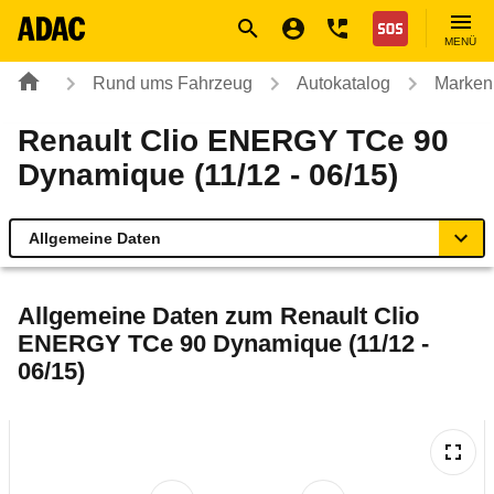
Navigation
Suche
Seiteninhalt
Fußzeile
Nothilfe
MENÜ
Rund ums Fahrzeug
Autokatalog
Marken
Renault Clio ENERGY TCe 90
Dynamique (11/12 - 06/15)
Allgemeine Daten
Allgemeine Daten
Allgemeine Daten zum
Renault Clio
ENERGY TCe 90 Dynamique (11/12 -
Technische Daten
06/15)
Ähnliche Autotests
Laufende Kosten