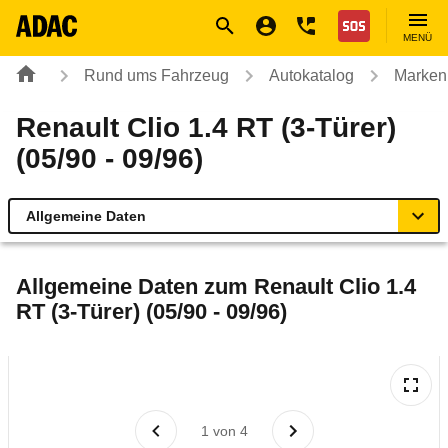
Navigation
Suche
Seiteninhalt
Fußzeile
Nothilfe
MENÜ
Rund ums Fahrzeug
Autokatalog
Marken
Renault Clio 1.4 RT (3-Türer)
(05/90 - 09/96)
Allgemeine Daten
Allgemeine Daten
Allgemeine Daten zum
Renault Clio 1.4
RT (3-Türer) (05/90 - 09/96)
Technische Daten
Laufende Kosten
Rückrufe & Mängel
1
von
4