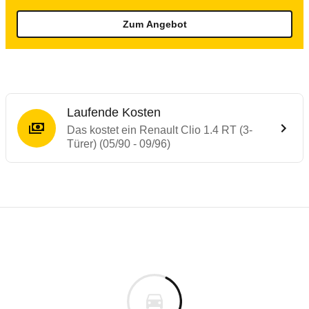
Zum Angebot
Laufende Kosten
Das kostet ein Renault Clio 1.4 RT (3-
Türer) (05/90 - 09/96)
Laufende Kosten
Rückrufe & Mängel des Renault Clio
Technische Daten des
Renault Clio 1.4 RT
Individuelle Berechnung
Berechnung
€
Rückruf
is