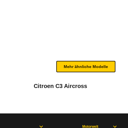
b 09/25)
te Fahrzeug.
rer. Dazu kommen Kopfairbags, die auch die Rückba
bleme mit Ihrem Fahrzeug haben. Ihre Meldungen w
Mehr ähnliche Modelle
Citroen C3 Aircross
Motorwelt