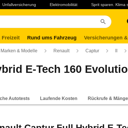
Unfallversicherung
Elektromobilität
Sprit sparen. Klima
 Freizeit
Rund ums Fahrzeug
Versicherungen &
Marken & Modelle
Renault
Captur
II
ybrid E-Tech 160 Evoluti
che Autotests
Laufende Kosten
Rückrufe & Mänge
nault Captur Full Hybrid E-Te