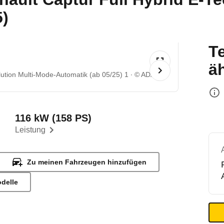
5)
T
ä
lution Multi-Mode-Automatik (ab 05/25) 1
© ADAC
116 kW (158 PS)
Leistung
Zu meinen Fahrzeugen hinzufügen
odelle