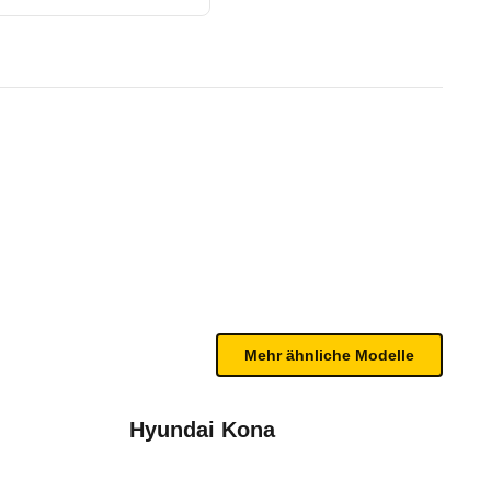
 160 Evolution Multi-Mode-Au
te Fahrzeug.
rer. Dazu kommen Kopfairbags, die auch die Rückba
bleme mit Ihrem Fahrzeug haben. Ihre Meldungen w
Mehr ähnliche Modelle
Hyundai Kona