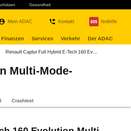
 schützen
Gesundheit
Mein ADAC
Kontakt
Nothilfe
 Finanzen
Services
Verkehr
Der ADAC
Renault Captur Full Hybrid E-Tech 160 Ev…
on Multi-Mode-
l
Crashtest
ch 160 Evolution Multi-