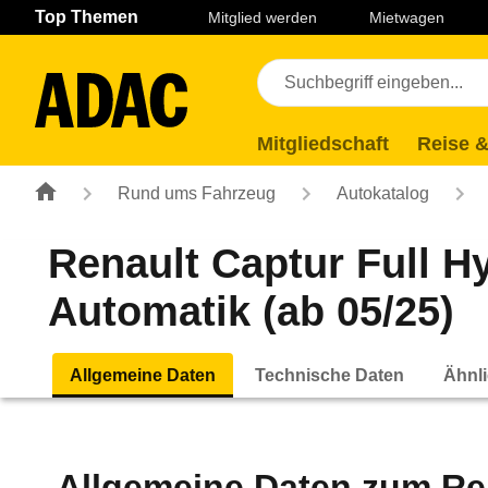
Navigation
Suche
Seiteninhalt
Fußzeile
Top Themen
Mitglied werden
Mietwagen
Mitgliedschaft
Reise &
Rund ums Fahrzeug
Autokatalog
Renault Captur Full H
Automatik (ab 05/25)
Allgemeine Daten
Technische Daten
Ähnli
Allgemeine Daten zum
Re