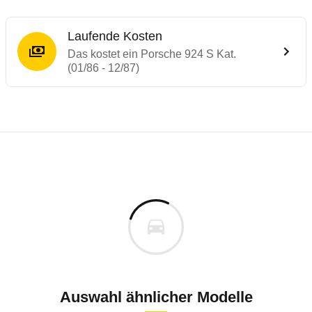
Laufende Kosten
Das kostet ein Porsche 924 S Kat.
(01/86 - 12/87)
Laufende Kosten
Rückrufe & Mängel des Porsche 924
Technische Daten des
Porsche 924 S Kat. 
Individuelle Berechnung
Berechnung
Keine gemeldeten Mängel
s
k.A.
Fahrzeugpreis
Aktuell liegen uns keine Informationen zu Mängeln vo
Zur Mängelmeldung
Haltedauer
0 PS)
Auswahl ähnlicher Modelle