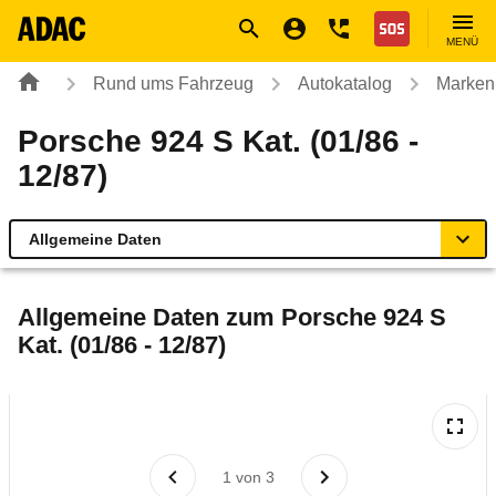
Navigation
Suche
Seiteninhalt
Fußzeile
Nothilfe
MENÜ
Rund ums Fahrzeug
Autokatalog
Marken
Porsche 924 S Kat. (01/86 -
12/87)
Allgemeine Daten
Allgemeine Daten
Allgemeine Daten zum
Porsche 924 S
Kat. (01/86 - 12/87)
Technische Daten
Laufende Kosten
Rückrufe & Mängel
1
von
3