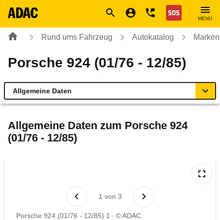
Navigation
Suche
Seiteninhalt
Fußzeile
Nothilfe
MENÜ
Rund ums Fahrzeug
Autokatalog
Marken
Porsche 924 (01/76 - 12/85)
Allgemeine Daten
Allgemeine Daten
Allgemeine Daten zum
Porsche 924
(01/76 - 12/85)
Technische Daten
Laufende Kosten
Rückrufe & Mängel
1
von
3
Porsche 924 (01/76 - 12/85) 1
© ADAC