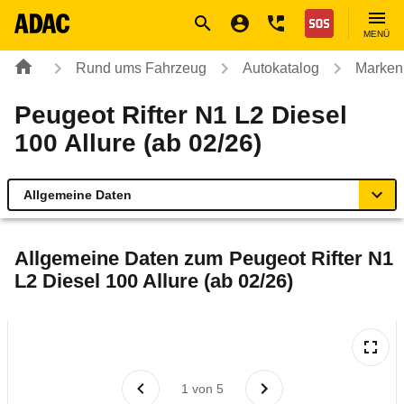
Navigation
Suche
Seiteninhalt
Fußzeile
Nothilfe
MENÜ
Rund ums Fahrzeug
Autokatalog
Marken
Peugeot Rifter N1 L2 Diesel
100 Allure (ab 02/26)
Allgemeine Daten
Allgemeine Daten
Allgemeine Daten zum
Peugeot Rifter N1
L2 Diesel 100 Allure (ab 02/26)
Technische Daten
Rückrufe & Mängel
1
von
5