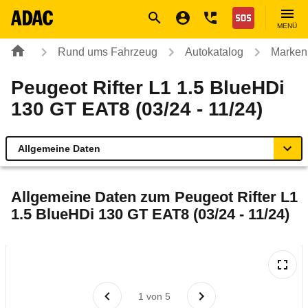
Navigation
Suche
Seiteninhalt
Fußzeile
Nothilfe
MENÜ
Rund ums Fahrzeug
Autokatalog
Marken
Peugeot Rifter L1 1.5 BlueHDi
130 GT EAT8 (03/24 - 11/24)
Allgemeine Daten
Allgemeine Daten
Allgemeine Daten zum
Peugeot Rifter L1
1.5 BlueHDi 130 GT EAT8 (03/24 - 11/24)
Technische Daten
Laufende Kosten
Rückrufe & Mängel
1
von
5