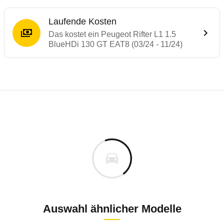
Laufende Kosten
Das kostet ein Peugeot Rifter L1 1.5
BlueHDi 130 GT EAT8 (03/24 - 11/24)
Laufende Kosten
Rückrufe & Mängel des Peugeot Rifter
Technische Daten des
Peugeot Rifter L1 
Individuelle Berechnung
Berechnung
€
Rückruf
is
35.940 €
Fahrzeugpreis
Hier können Sie sich zu den Rückrufen des Fahrzeuges 
0 km
h
Haltedauer
0 PS)
Auswahl ähnlicher Modelle
Rückrufdatum
Januar 2026