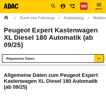
Navigation
Suche
Seiteninhalt
Fußzeile
Nothilfe
MENÜ
Rund ums Fahrzeug
Autokatalog
Marken
Peugeot Expert Kastenwagen
XL Diesel 180 Automatik (ab
09/25)
Allgemeine Daten
Allgemeine Daten
Allgemeine Daten zum
Peugeot Expert
Kastenwagen XL Diesel 180 Automatik
Technische Daten
(ab 09/25)
Rückrufe & Mängel