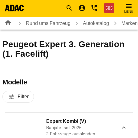
Navigation
Suche
Seiteninhalt
Fußzeile
Nothilfe
MENÜ
Rund ums Fahrzeug
Autokatalog
Marken
Peugeot Expert 3. Generation
(1. Facelift)
Modelle
Filter
Expert Kombi (V)
Baujahr: seit 2026
2
Fahrzeug
e
ausblenden