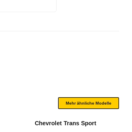
k (02/08 - 07/09)
te Fahrzeug.
n sind, entnehmen Sie bitte dem Rückruf, da häufi
Mehr ähnliche Modelle
Chevrolet Trans Sport