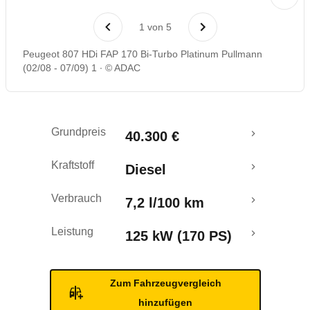
Laufende Kosten
1
von
5
Rückrufe & Mängel
Peugeot 807 HDi FAP 170 Bi-Turbo Platinum Pullmann
(02/08 - 07/09) 1
© ADAC
Grundpreis
40.300 €
Kraftstoff
Diesel
Verbrauch
7,2 l/100 km
Leistung
125 kW (170 PS)
Zum Fahrzeugvergleich
hinzufügen