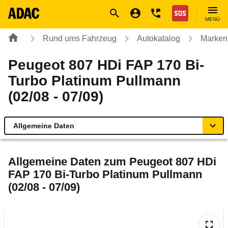
Navigation
Suche
Seiteninhalt
Fußzeile
Nothilfe
MENÜ
Rund ums Fahrzeug
Autokatalog
Marken
Peugeot 807 HDi FAP 170 Bi-
Turbo Platinum Pullmann
(02/08 - 07/09)
Allgemeine Daten
Allgemeine Daten
Allgemeine Daten zum
Peugeot 807 HDi
FAP 170 Bi-Turbo Platinum Pullmann
Technische Daten
(02/08 - 07/09)
Ähnliche Autotests