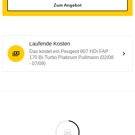
Zum Angebot
Laufende Kosten
Das kostet ein Peugeot 807 HDi FAP
170 Bi-Turbo Platinum Pullmann (02/08
- 07/09)
Testergebnisse von ähnlichen Autos
Laufende Kosten
Rückrufe & Mängel des Peugeot 807
Technische Daten des
Peugeot 807 HDi FA
Hier finden Sie eine Übersicht aller Autotests aus de
Individuelle Berechnung
Berechnung
Rückruf
s