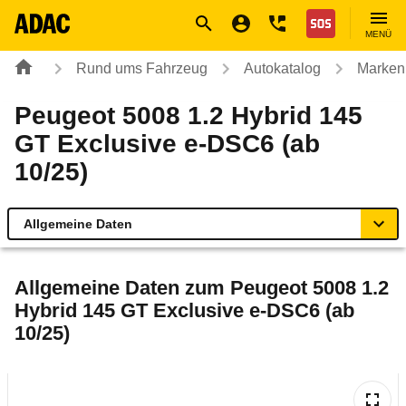
Navigation
Suche
Seiteninhalt
Fußzeile
Nothilfe
MENÜ
Rund ums Fahrzeug
Autokatalog
Marken
Peugeot 5008 1.2 Hybrid 145
GT Exclusive e-DSC6 (ab
10/25)
Allgemeine Daten
Allgemeine Daten
Allgemeine Daten zum
Peugeot 5008 1.2
Hybrid 145 GT Exclusive e-DSC6 (ab
Technische Daten
10/25)
Ähnliche Autotests