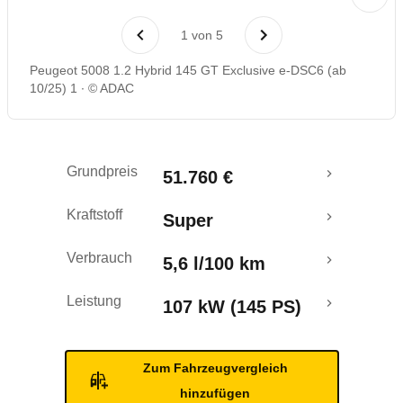
Laufende Kosten
1
von
5
Rückrufe & Mängel
Peugeot 5008 1.2 Hybrid 145 GT Exclusive e-DSC6 (ab
10/25) 1
© ADAC
Crashtest
Grundpreis
51.760 €
Kraftstoff
Super
Verbrauch
5,6 l/100 km
Leistung
107 kW (145 PS)
Zum Fahrzeugvergleich
hinzufügen