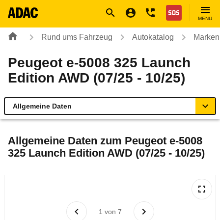
Navigation
Suche
Seiteninhalt
Fußzeile
Nothilfe
MENÜ
Rund ums Fahrzeug
Autokatalog
Marken
Peugeot e-5008 325 Launch
Edition AWD (07/25 - 10/25)
Allgemeine Daten
Allgemeine Daten
Allgemeine Daten zum
Peugeot e-5008
325 Launch Edition AWD (07/25 - 10/25)
Technische Daten
Ähnliche Autotests
Laufende Kosten
1
von
7