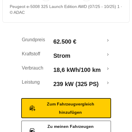
Peugeot e-5008 325 Launch Edition AWD (07/25 - 10/25) 1
Rückrufe & Mängel
© ADAC
Reichweitenrechner
Grundpreis
62.500 €
Crashtest
Kraftstoff
Strom
Verbrauch
18,6 kWh/100 km
Leistung
239 kW (325 PS)
Zum Fahrzeugvergleich
hinzufügen
Zu meinen Fahrzeugen