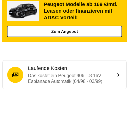
Peugeot Modelle ab 169 €/mtl.
Leasen oder finanzieren mit
ADAC Vorteil!
Zum Angebot
Laufende Kosten
Das kostet ein Peugeot 406 1.8 16V
Esplanade Automatik (04/98 - 03/99)
Testergebnisse von ähnlichen Autos
Laufende Kosten
Rückrufe & Mängel des Peugeot 406
Technische Daten des
Peugeot 406 1.8 16