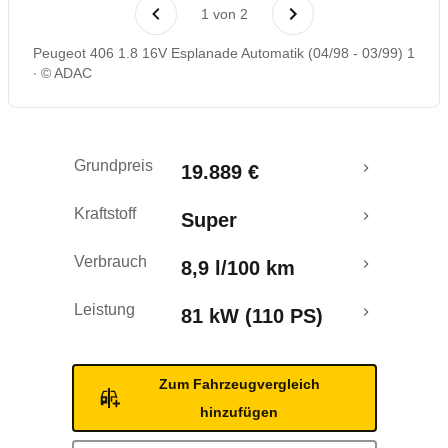
Laufende Kosten
1
von
2
Peugeot 406 1.8 16V Esplanade Automatik (04/98 - 03/99) 1
Rückrufe & Mängel
© ADAC
Grundpreis
19.889 €
Kraftstoff
Super
Verbrauch
8,9 l/100 km
Leistung
81 kW (110 PS)
Zum Fahrzeugvergleich
hinzufügen