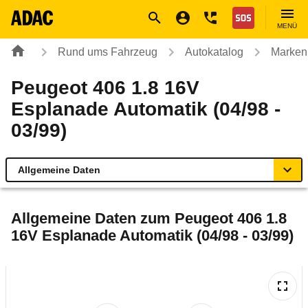
Navigation
Suche
Seiteninhalt
Fußzeile
Nothilfe
MENÜ
Rund ums Fahrzeug
Autokatalog
Marken
Peugeot 406 1.8 16V
Esplanade Automatik (04/98 -
03/99)
Allgemeine Daten
Allgemeine Daten
Allgemeine Daten zum
Peugeot 406 1.8
16V Esplanade Automatik (04/98 - 03/99)
Technische Daten
Ähnliche Autotests