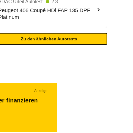
ADAC Urteil Autotest:
2.3
Peugeot
406 Coupé HDi FAP 135 DPF
Platinum
Zu den ähnlichen Autotests
Anzeige
r finanzieren