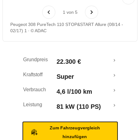
Laufende Kosten
1
von
5
Rückrufe & Mängel
Peugeot 308 PureTech 110 STOP&START Allure (08/14 -
02/17) 1
© ADAC
Crashtest
Grundpreis
22.300 €
Kraftstoff
Super
Verbrauch
4,6 l/100 km
Leistung
81 kW (110 PS)
Zum Fahrzeugvergleich
hinzufügen