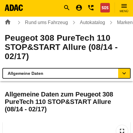
Navigation
Suche
Seiteninhalt
Fußzeile
Nothilfe
MENÜ
Rund ums Fahrzeug
Autokatalog
Marken
Peugeot 308 PureTech 110
STOP&START Allure (08/14 -
02/17)
Allgemeine Daten
Allgemeine Daten
Allgemeine Daten zum
Peugeot 308
PureTech 110 STOP&START Allure
Technische Daten
(08/14 - 02/17)
Ähnliche Autotests