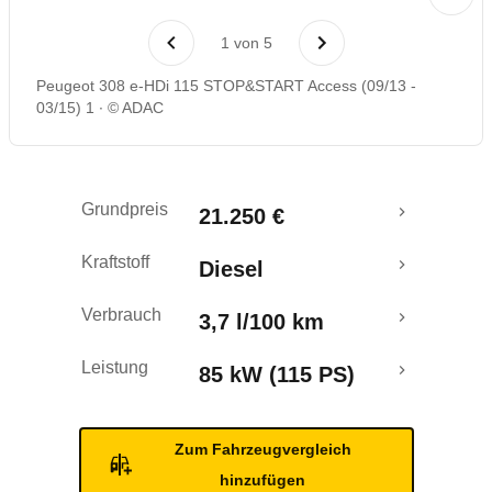
Laufende Kosten
1
von
5
Rückrufe & Mängel
Peugeot 308 e-HDi 115 STOP&START Access (09/13 -
03/15) 1
© ADAC
Crashtest
Grundpreis
21.250 €
Kraftstoff
Diesel
Verbrauch
3,7 l/100 km
Leistung
85 kW (115 PS)
Zum Fahrzeugvergleich
hinzufügen