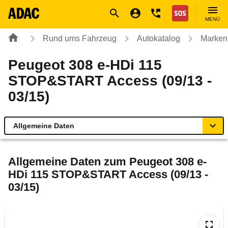
Navigation
Suche
Seiteninhalt
Fußzeile
Nothilfe
MENÜ
Rund ums Fahrzeug
Autokatalog
Marken
Peugeot 308 e-HDi 115
STOP&START Access (09/13 -
03/15)
Allgemeine Daten
Allgemeine Daten
Allgemeine Daten zum
Peugeot 308 e-
HDi 115 STOP&START Access (09/13 -
Technische Daten
03/15)
Ähnliche Autotests