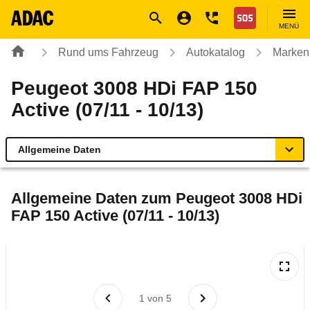
Navigation
Suche
Seiteninhalt
Fußzeile
Nothilfe
MENÜ
Rund ums Fahrzeug
Autokatalog
Marken
Peugeot 3008 HDi FAP 150
Active (07/11 - 10/13)
Allgemeine Daten
Allgemeine Daten
Allgemeine Daten zum
Peugeot 3008 HDi
FAP 150 Active (07/11 - 10/13)
Technische Daten
Ähnliche Autotests
Laufende Kosten
1
von
5