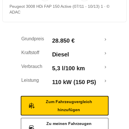
Peugeot 3008 HDi FAP 150 Active (07/11 - 10/13) 1
©
Rückrufe & Mängel
ADAC
Crashtest
Grundpreis
28.850 €
Kraftstoff
Diesel
Verbrauch
5,3 l/100 km
Leistung
110 kW (150 PS)
Zum Fahrzeugvergleich
hinzufügen
Zu meinen Fahrzeugen