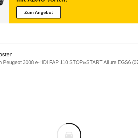
Zum Angebot
osten
in Peugeot 3008 e-HDi FAP 110 STOP&START Allure EGS6 (07/
n Autos
eot 3008
ot 3008 e-HDi FAP 110 STOP&
s derselben Baureihengeneration wie das ausgewähl