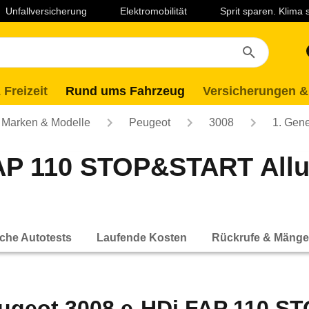
Unfallversicherung
Elektromobilität
Sprit sparen. Klima
 Freizeit
Rund ums Fahrzeug
Versicherungen &
Marken & Modelle
Peugeot
3008
1. Gene
AP 110 STOP&START Allur
che Autotests
Laufende Kosten
Rückrufe & Mänge
ugeot 3008 e-HDi FAP 110 S