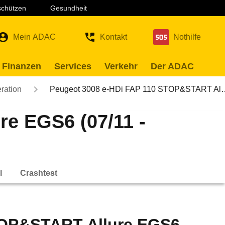
 schützen
Gesundheit
Mein ADAC
Kontakt
Nothilfe
 Finanzen
Services
Verkehr
Der ADAC
ration
Peugeot 3008 e-HDi FAP 110 STOP&START Al
e EGS6 (07/11 -
l
Crashtest
TOP&START Allure EGS6