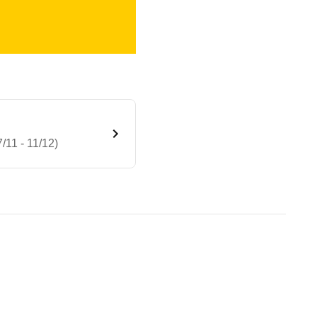
11 - 11/12)
START Allure EGS6 (07/11 - 
te Fahrzeug.