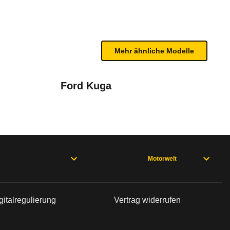
in gutes Gesamtergebnis. Er besitzt Front-, Seit
n sind, entnehmen Sie bitte dem Rückruf, da häufi
13)
Mehr ähnliche Modelle
Ford Kuga
id4 Automatik
ens
Motorwelt
ation (04/12 - 04/15), 208 1. Generation (06/15 - 12/19), 30081.
gitalregulierung
Vertrag widerrufen
eration (05/09 - 07/13), 2071. Generation (06/09 - 05/12), 208 
bleme mit Ihrem Fahrzeug haben. Ihre Meldungen w