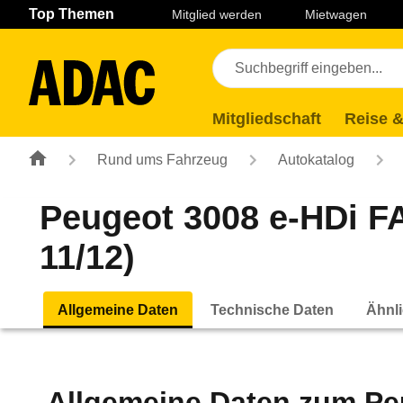
Navigation
Suche
Seiteninhalt
Fußzeile
Top Themen
Mitglied werden
Mietwagen
Mitgliedschaft
Reise &
Rund ums Fahrzeug
Autokatalog
Peugeot 3008 e-HDi F
11/12)
Allgemeine Daten
Technische Daten
Ähnli
Allgemeine Daten zum
Pe