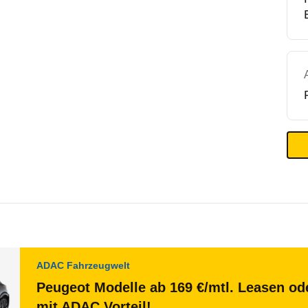
ADAC Fahrzeugwelt
Peugeot Modelle ab 169 €/mtl. Leasen ode
mit ADAC Vorteil!