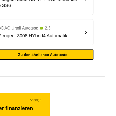
EGS6
ADAC Urteil Autotest:
2.3
Peugeot
3008 HYbrid4 Automatik
Zu den ähnlichen Autotests
Anzeige
r finanzieren