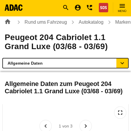
Navigation
Suche
Seiteninhalt
Fußzeile
Nothilfe
MENÜ
Rund ums Fahrzeug
Autokatalog
Marken
Peugeot 204 Cabriolet 1.1
Grand Luxe (03/68 - 03/69)
Allgemeine Daten
Allgemeine Daten
Allgemeine Daten zum
Peugeot 204
Cabriolet 1.1 Grand Luxe (03/68 - 03/69)
Technische Daten
Laufende Kosten
Rückrufe & Mängel
1
von
3