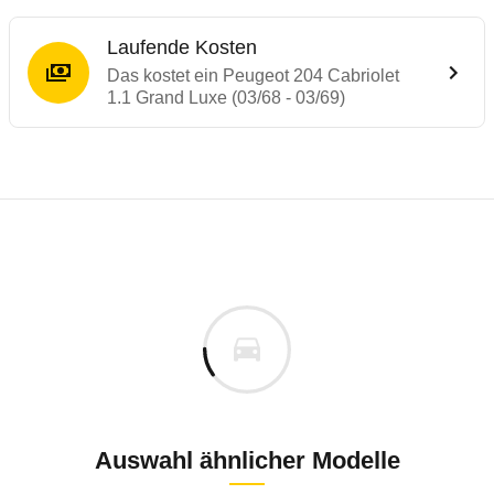
Laufende Kosten
Das kostet ein Peugeot 204 Cabriolet
1.1 Grand Luxe (03/68 - 03/69)
Laufende Kosten
Rückrufe & Mängel des Peugeot 204
Technische Daten des
Peugeot 204 Cabrio
Individuelle Berechnung
Berechnung
Keine gemeldeten Mängel
is
k.A.
Fahrzeugpreis
Aktuell liegen uns keine Informationen zu Mängeln vo
ch
Zur Mängelmeldung
Haltedauer
3 PS)
Auswahl ähnlicher Modelle