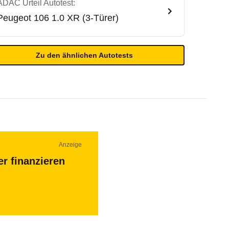
ADAC Urteil Autotest:
Peugeot
106 1.0 XR (3-Türer)
Zu den ähnlichen Autotests
Anzeige
r finanzieren