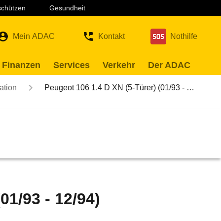
 schützen
Gesundheit
Mein ADAC
Kontakt
Nothilfe
 Finanzen
Services
Verkehr
Der ADAC
ation
Peugeot 106 1.4 D XN (5-Türer) (01/93 - …
01/93 - 12/94)