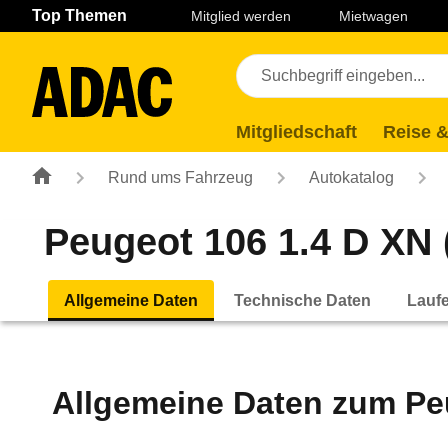
Navigation
Suche
Seiteninhalt
Fußzeile
Top Themen
Mitglied werden
Mietwagen
Mitgliedschaft
Reise &
Rund ums Fahrzeug
Autokatalog
Peugeot 106 1.4 D XN (
Allgemeine Daten
Technische Daten
Lauf
Allgemeine Daten zum
Pe