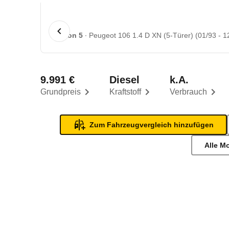
1 von 5
Peugeot 106 1.4 D XN (5-Türer) (01/93 - 1
9.991 €
Diesel
k.A.
Grundpreis
Kraftstoff
Verbrauch
Zum Fahrzeugvergleich hinzufügen
Alle M