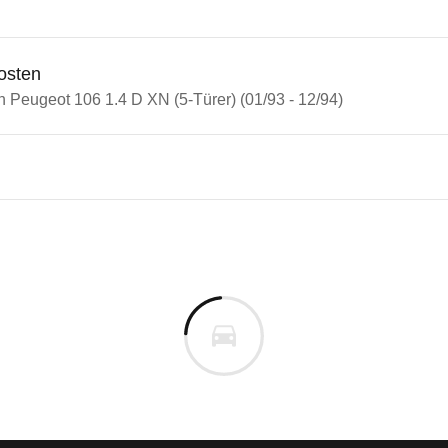
osten
n Peugeot 106 1.4 D XN (5-Türer) (01/93 - 12/94)
eot 106
ot 106 1.4 D XN (5-Türer) (01/
n vor. Lassen Sie uns gerne wissen, wenn Sie Pro