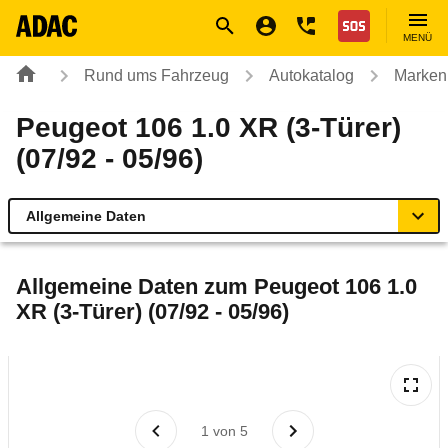
Navigation
Suche
Seiteninhalt
Fußzeile
Nothilfe
MENÜ
Rund ums Fahrzeug
Autokatalog
Marken
Peugeot 106 1.0 XR (3-Türer)
(07/92 - 05/96)
Allgemeine Daten
Allgemeine Daten
Allgemeine Daten zum
Peugeot 106 1.0
XR (3-Türer) (07/92 - 05/96)
Technische Daten
Laufende Kosten
Rückrufe & Mängel
1
von
5