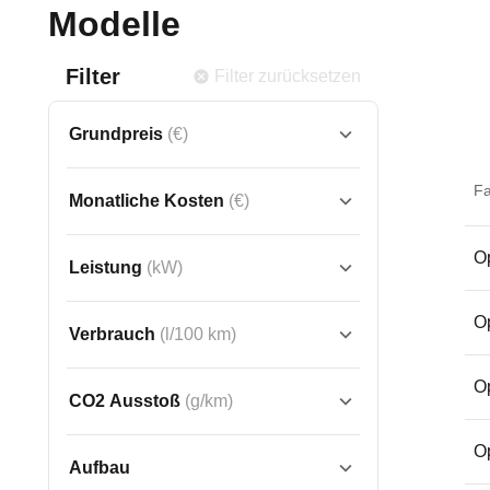
Modelle
Filter
Filter zurücksetzen
Grundpreis
(€)
F
Monatliche Kosten
(€)
Op
Leistung
(kW)
Op
Verbrauch
(l/100 km)
Op
CO2 Ausstoß
(g/km)
Op
Aufbau