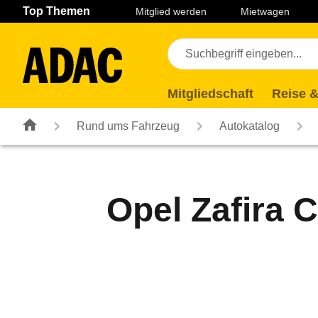
Navigation
Suche
Seiteninhalt
Fußzeile
Top Themen
Mitglied werden
Mietwagen
Mitgliedschaft
Reise &
Rund ums Fahrzeug
Autokatalog
Opel Zafira C