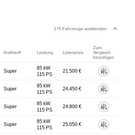
175
Fahrzeug
e
ausblenden
Zum
Kraftstoff
Leistung
Listenpreis
Vergleich
hinzufügen
85 kW
Super
21.500 €
115 PS
85 kW
Super
24.450 €
115 PS
85 kW
Super
24.800 €
115 PS
85 kW
Super
25.050 €
115 PS