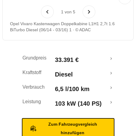
Rückrufe & Mängel
1
von
5
Opel Vivaro Kastenwagen Doppelkabine L1H1 2,7t 1.6
BiTurbo Diesel (06/14 - 03/16) 1
© ADAC
Grundpreis
33.391 €
Kraftstoff
Diesel
Verbrauch
6,5 l/100 km
Leistung
103 kW (140 PS)
Zum Fahrzeugvergleich
hinzufügen