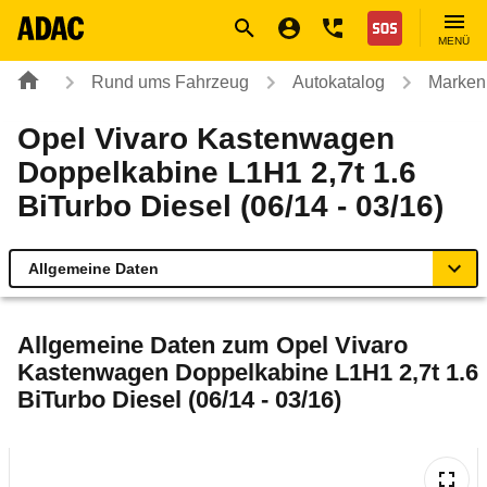
Navigation
Suche
Seiteninhalt
Fußzeile
Nothilfe
MENÜ
Rund ums Fahrzeug
Autokatalog
Marken
Opel Vivaro Kastenwagen
Doppelkabine L1H1 2,7t 1.6
BiTurbo Diesel (06/14 - 03/16)
Allgemeine Daten
Allgemeine Daten
Allgemeine Daten zum
Opel Vivaro
Kastenwagen Doppelkabine L1H1 2,7t 1.6
Technische Daten
BiTurbo Diesel (06/14 - 03/16)
Laufende Kosten