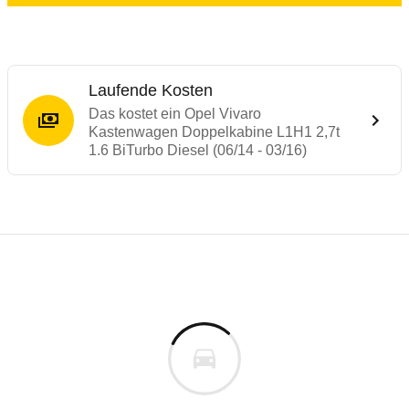
Laufende Kosten
Das kostet ein Opel Vivaro
Kastenwagen Doppelkabine L1H1 2,7t
1.6 BiTurbo Diesel (06/14 - 03/16)
Laufende Kosten
Rückrufe & Mängel des Opel Vivaro
Technische Daten des
Opel Vivaro Kasten
Individuelle Berechnung
Berechnung
Rückruf
s
k.A.
Fahrzeugpreis
Hier können Sie sich zu den Rückrufen des Fahrzeuges 
0 km