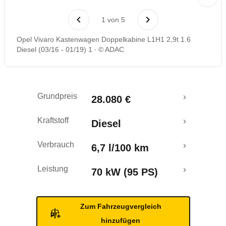
Rückrufe & Mängel
1
von
5
Opel Vivaro Kastenwagen Doppelkabine L1H1 2,9t 1.6
Diesel (03/16 - 01/19) 1
© ADAC
Grundpreis
28.080 €
Kraftstoff
Diesel
Verbrauch
6,7 l/100 km
Leistung
70 kW (95 PS)
Zum Fahrzeugvergleich
hinzufügen