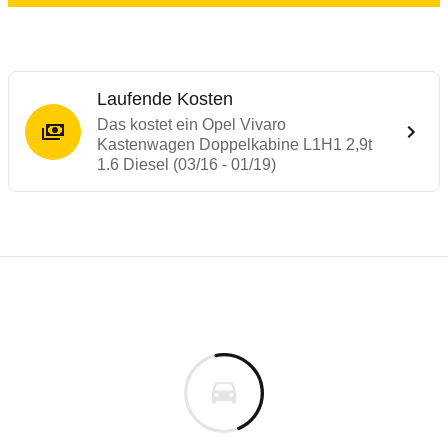
Laufende Kosten
Das kostet ein Opel Vivaro
Kastenwagen Doppelkabine L1H1 2,9t
1.6 Diesel (03/16 - 01/19)
Laufende Kosten
Rückrufe & Mängel des Opel Vivaro
Technische Daten des
Opel Vivaro Kasten
Individuelle Berechnung
Berechnung
€
Rückruf
is
k.A.
Fahrzeugpreis
Hier können Sie sich zu den Rückrufen des Fahrzeuges 
00 km