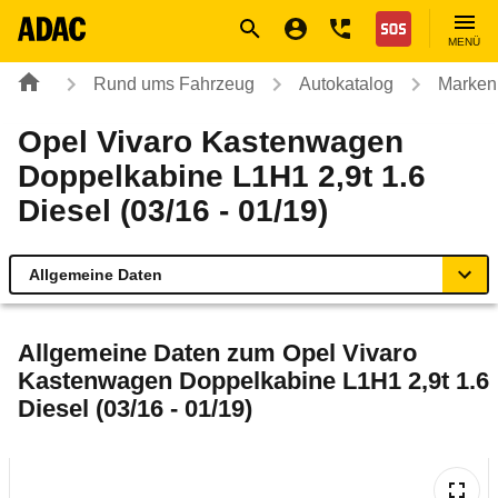
Navigation
Suche
Seiteninhalt
Fußzeile
Nothilfe
MENÜ
Rund ums Fahrzeug
Autokatalog
Marken
Opel Vivaro Kastenwagen
Doppelkabine L1H1 2,9t 1.6
Diesel (03/16 - 01/19)
Allgemeine Daten
Allgemeine Daten
Allgemeine Daten zum
Opel Vivaro
Kastenwagen Doppelkabine L1H1 2,9t 1.6
Technische Daten
Diesel (03/16 - 01/19)
Laufende Kosten