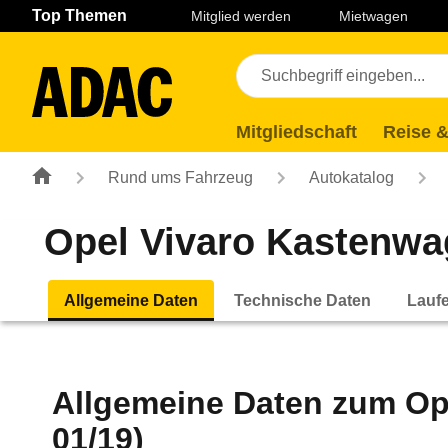
Navigation
Suche
Seiteninhalt
Fußzeile
Top Themen
Mitglied werden
Mietwagen
Mitgliedschaft
Reise &
Rund ums Fahrzeug
Autokatalog
Opel Vivaro Kastenwage
Allgemeine Daten
Technische Daten
Lauf
Allgemeine Daten zum
Op
01/19)