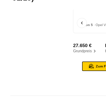
1 von 5
Opel V
27.650 €
Grundpreis
Zum F