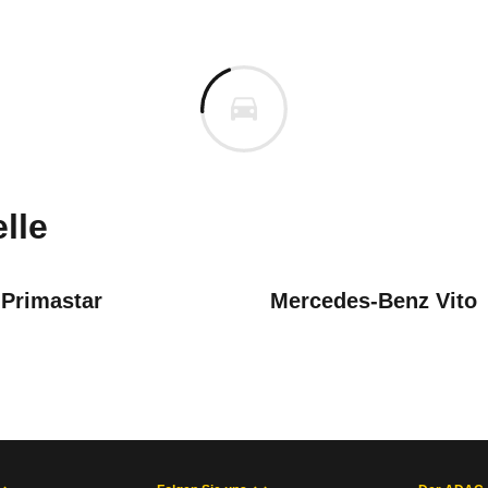
Vivaro
Vivaro Kastenwagen L2H1 2,9t 
uges informieren. Welche Fahrzeuge genau betroffe
lle
 Primastar
Mercedes-Benz Vito
gssoftware
19)
ation