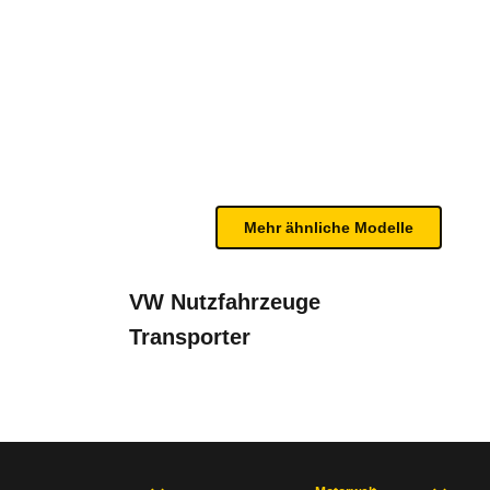
1.6 Diesel (03/16 - 01/19)
n sind, entnehmen Sie bitte dem Rückruf, da häufi
Mehr ähnliche Modelle
VW Nutzfahrzeuge
Transporter