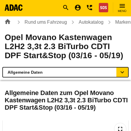
Navigation
Suche
Seiteninhalt
Fußzeile
Nothilfe
MENÜ
Rund ums Fahrzeug
Autokatalog
Marken
Opel Movano Kastenwagen
L2H2 3,3t 2.3 BiTurbo CDTI
DPF Start&Stop (03/16 - 05/19)
Allgemeine Daten
Allgemeine Daten
Allgemeine Daten zum
Opel Movano
Kastenwagen L2H2 3,3t 2.3 BiTurbo CDTI
Technische Daten
DPF Start&Stop (03/16 - 05/19)
Rückrufe & Mängel