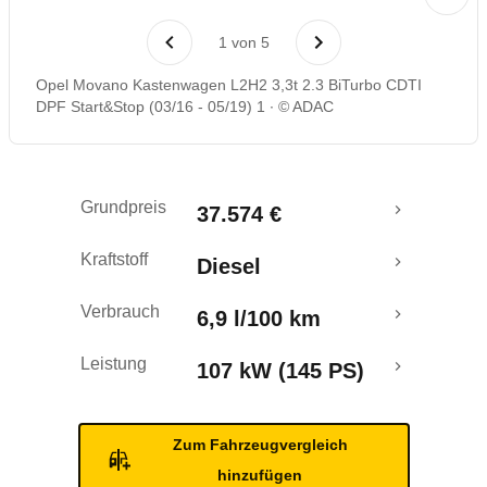
1
von
5
Opel Movano Kastenwagen L2H2 3,3t 2.3 BiTurbo CDTI
DPF Start&Stop (03/16 - 05/19) 1
© ADAC
Grundpreis
37.574 €
Kraftstoff
Diesel
Verbrauch
6,9 l/100 km
Leistung
107 kW (145 PS)
Zum Fahrzeugvergleich
hinzufügen