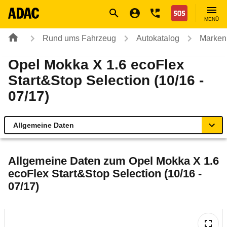
Navigation
Suche
Seiteninhalt
Fußzeile
Nothilfe
MENÜ
Rund ums Fahrzeug
Autokatalog
Marken
Opel Mokka X 1.6 ecoFlex
Start&Stop Selection (10/16 -
07/17)
Allgemeine Daten
Allgemeine Daten
Allgemeine Daten zum
Opel Mokka X 1.6
ecoFlex Start&Stop Selection (10/16 -
Technische Daten
07/17)
Ähnliche Autotests