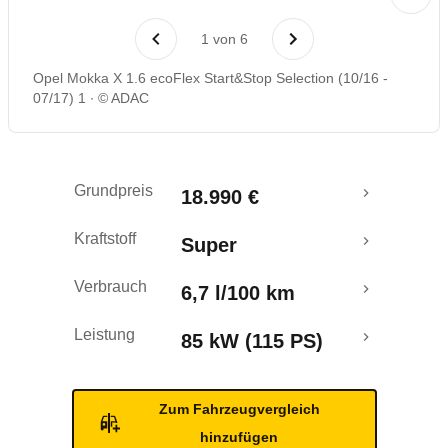
Laufende Kosten
1
von
6
Rückrufe & Mängel
Opel Mokka X 1.6 ecoFlex Start&Stop Selection (10/16 -
07/17) 1
© ADAC
Crashtest
Grundpreis
18.990 €
Kraftstoff
Super
Verbrauch
6,7 l/100 km
Leistung
85 kW (115 PS)
Zum Fahrzeugvergleich
hinzufügen