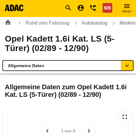
Navigation
Suche
Seiteninhalt
Fußzeile
Nothilfe
MENÜ
Rund ums Fahrzeug
Autokatalog
Marken
Opel Kadett 1.6i Kat. LS (5-
Türer) (02/89 - 12/90)
Allgemeine Daten
Allgemeine Daten
Allgemeine Daten zum
Opel Kadett 1.6i
Kat. LS (5-Türer) (02/89 - 12/90)
Technische Daten
Laufende Kosten
Rückrufe & Mängel
1
von
5