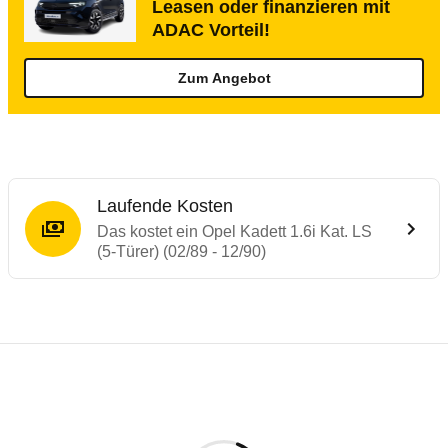
Leasen oder finanzieren mit
ADAC Vorteil!
Zum Angebot
Laufende Kosten
Das kostet ein Opel Kadett 1.6i Kat. LS
(5-Türer) (02/89 - 12/90)
Laufende Kosten
Rückrufe & Mängel des Opel Kadett
Technische Daten des
Opel Kadett 1.6i Ka
Individuelle Berechnung
Berechnung