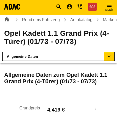
Navigation
Suche
Seiteninhalt
Fußzeile
Nothilfe
MENÜ
Rund ums Fahrzeug
Autokatalog
Marken
Opel Kadett 1.1 Grand Prix (4-
Türer) (01/73 - 07/73)
Allgemeine Daten
Allgemeine Daten
Allgemeine Daten zum
Opel Kadett 1.1
Grand Prix (4-Türer) (01/73 - 07/73)
Technische Daten
Laufende Kosten
Grundpreis
4.419 €
Rückrufe & Mängel