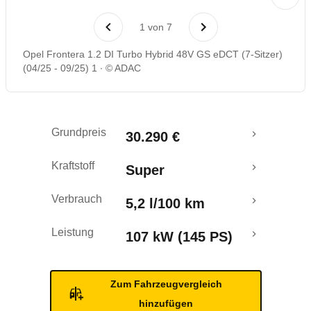
Laufende Kosten
1
von
7
Rückrufe & Mängel
Opel Frontera 1.2 DI Turbo Hybrid 48V GS eDCT (7-Sitzer)
(04/25 - 09/25) 1
© ADAC
Grundpreis
30.290 €
Kraftstoff
Super
Verbrauch
5,2 l/100 km
Leistung
107 kW (145 PS)
Zum Fahrzeugvergleich
hinzufügen