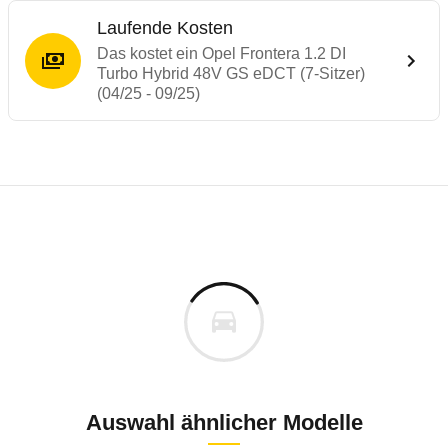
Laufende Kosten
Das kostet ein Opel Frontera 1.2 DI
Turbo Hybrid 48V GS eDCT (7-Sitzer)
(04/25 - 09/25)
Testergebnisse von ähnlichen Autos
Laufende Kosten
Rückrufe & Mängel des Opel Frontera
Technische Daten des
Opel Frontera 1.2 
Hier finden Sie eine Übersicht aller Autotests aus de
Individuelle Berechnung
Berechnung
Rückruf
s
31.090 €
Fahrzeugpreis
Hier können Sie sich zu den Rückrufen des Fahrzeuges 
0 km
Haltedauer
5 PS)
Auswahl ähnlicher Modelle
Rückrufdatum
August 2025