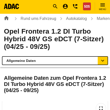
Navigation
Suche
Seiteninhalt
Fußzeile
Nothilfe
MENÜ
Rund ums Fahrzeug
Autokatalog
Marken
Opel Frontera 1.2 DI Turbo
Hybrid 48V GS eDCT (7-Sitzer)
(04/25 - 09/25)
Allgemeine Daten
Allgemeine Daten
Allgemeine Daten zum
Opel Frontera 1.2
DI Turbo Hybrid 48V GS eDCT (7-Sitzer)
Technische Daten
(04/25 - 09/25)
Ähnliche Autotests