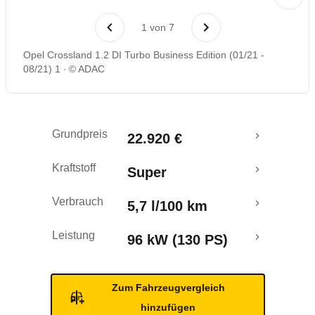
Laufende Kosten
1
von
7
Rückrufe & Mängel
Opel Crossland 1.2 DI Turbo Business Edition (01/21 -
08/21) 1
© ADAC
Grundpreis
22.920 €
Kraftstoff
Super
Verbrauch
5,7 l/100 km
Leistung
96 kW (130 PS)
Zum Fahrzeugvergleich
hinzufügen