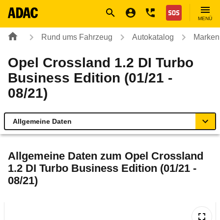
Navigation
Suche
Seiteninhalt
Fußzeile
Nothilfe
MENÜ
Rund ums Fahrzeug
Autokatalog
Marken
Opel Crossland 1.2 DI Turbo
Business Edition (01/21 -
08/21)
Allgemeine Daten
Allgemeine Daten
Allgemeine Daten zum
Opel Crossland
1.2 DI Turbo Business Edition (01/21 -
Technische Daten
08/21)
Ähnliche Autotests