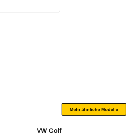
1/20 - 12/21)
te Fahrzeug.
n sind, entnehmen Sie bitte dem Rückruf, da häufi
Mehr ähnliche Modelle
VW Golf