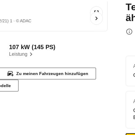
T
ä
2/21) 1
© ADAC
107 kW (145 PS)
Leistung
Zu meinen Fahrzeugen hinzufügen
odelle