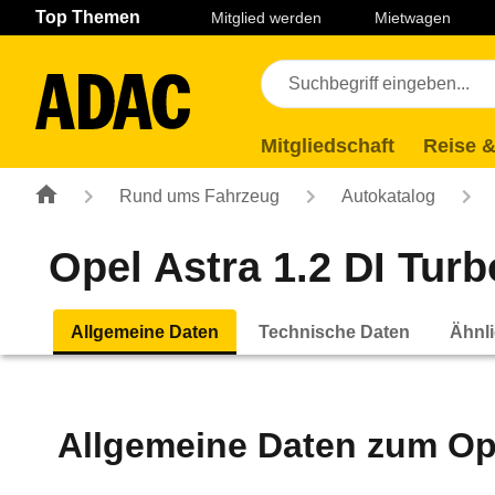
Navigation
Suche
Seiteninhalt
Fußzeile
Top Themen
Mitglied werden
Mietwagen
Mitgliedschaft
Reise &
Rund ums Fahrzeug
Autokatalog
Opel Astra 1.2 DI Turbo
Allgemeine Daten
Technische Daten
Ähnli
Allgemeine Daten zum
Op