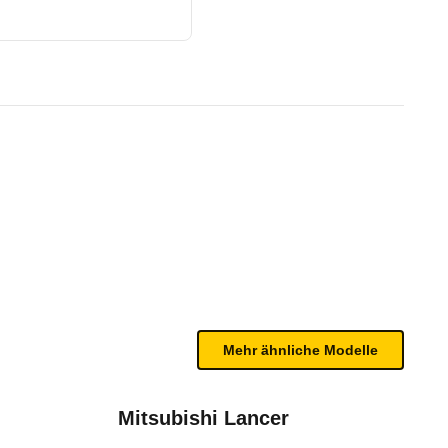
9/19 - 11/20)
te Fahrzeug.
n sind, entnehmen Sie bitte dem Rückruf, da häufi
Mehr ähnliche Modelle
Mitsubishi Lancer