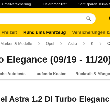
Unfallversicherung
Elektromobilität
Sprit sparen. Klima
 Freizeit
Rund ums Fahrzeug
Versicherungen &
Marken & Modelle
Opel
Astra
K
O
o Elegance (09/19 - 11/20
che Autotests
Laufende Kosten
Rückrufe & Mänge
el Astra 1.2 DI Turbo Elegance